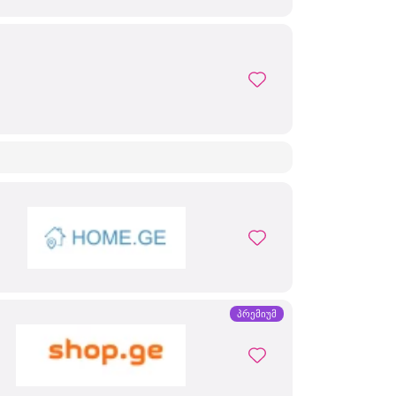
პრემიუმ