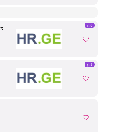
ვიპ
ით
ვიპ