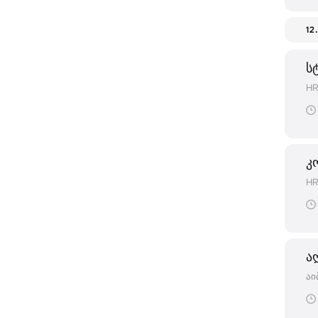
12
ს
HR
კ
HR
ა
აი