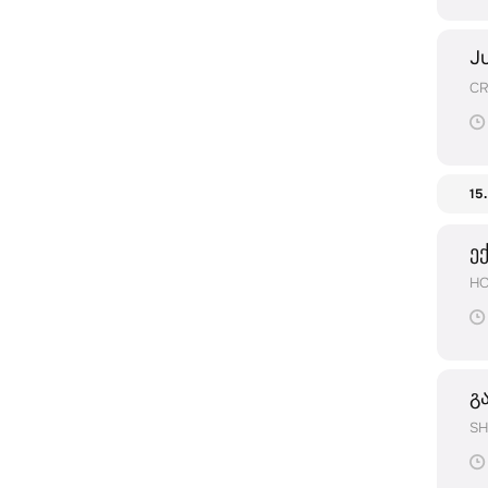
Ju
CR
15
ე
HO
გ
SH