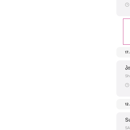
17
პ
Sh
12
S
SA