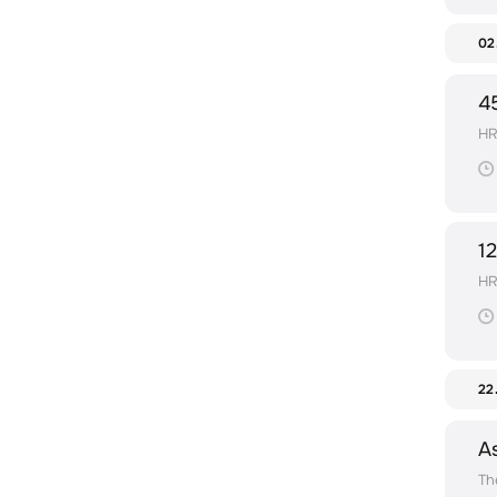
02
4
H
1
H
22
A
Th