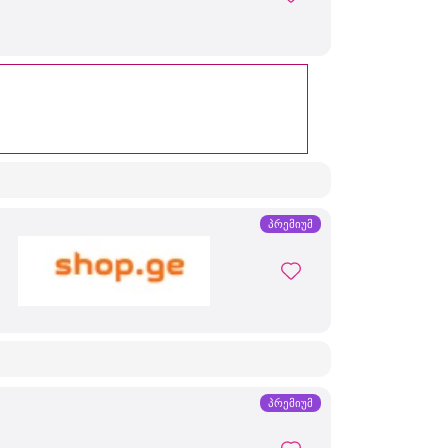
პრემიუმ
პრემიუმ