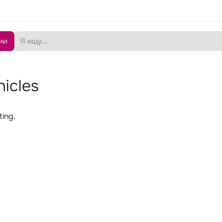
ии
hicles
ting.