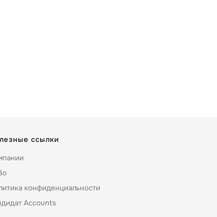
лезные ссылки
мпании
Во
литика конфиденциальности
ндидат Accounts