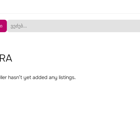
ი
RA
ller hasn’t yet added any listings.